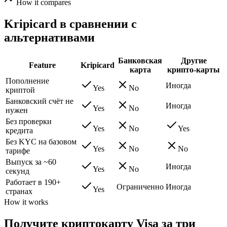
How it compares
Kripicard в сравнении с
альтернативами
Банковская
Другие
Feature
Kripicard
карта
крипто-карты
Пополнение
Иногда
Yes
No
криптой
Банковский счёт не
Иногда
Yes
No
нужен
Без проверки
Yes
No
Yes
кредита
Без KYC на базовом
Yes
No
No
тарифе
Выпуск за ~60
Иногда
Yes
No
секунд
Работает в 190+
Ограниченно
Иногда
Yes
странах
How it works
Получите криптокарту Visa за три