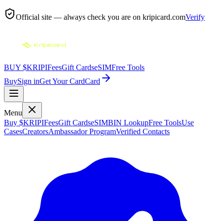
Official site — always check you are on
kripicard.com
Verify
BUY $KRIPI
Fees
Gift Cards
eSIM
Free Tools
Buy
Sign in
Get Your Card
Card
Menu
Buy $KRIPI
Fees
Gift Cards
eSIM
BIN Lookup
Free Tools
Use
Cases
Creators
Ambassador Program
Verified Contacts