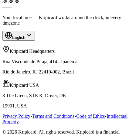
88 88 88
—
—
Your local time — Kripicard works around the clock, in every
timezone
English
Kripicard Headquarters
Rua Visconde de Piraja, 414 - Ipanema
Rio de Janeiro, RJ 22410-002, Brazil
Kripicard USA
8 The Green, STE R, Dover, DE
19901, USA
Privacy Policy
•
Terms and Conditions
•
Code of Ethics
•
Intellectual
Property
© 2026 Kripicard. All rights reserved. Kripicard is a financial