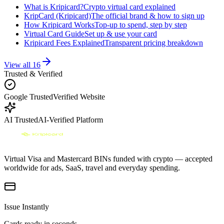
What is Kripicard?
Crypto virtual card explained
KripCard (Kripicard)
The official brand & how to sign up
How Kripicard Works
Top-up to spend, step by step
Virtual Card Guide
Set up & use your card
Kripicard Fees Explained
Transparent pricing breakdown
View all
16
Trusted & Verified
Google Trusted
Verified Website
AI Trusted
AI-Verified Platform
Virtual Visa and Mastercard BINs funded with crypto — accepted
worldwide for ads, SaaS, travel and everyday spending.
Issue Instantly
Cards ready in seconds