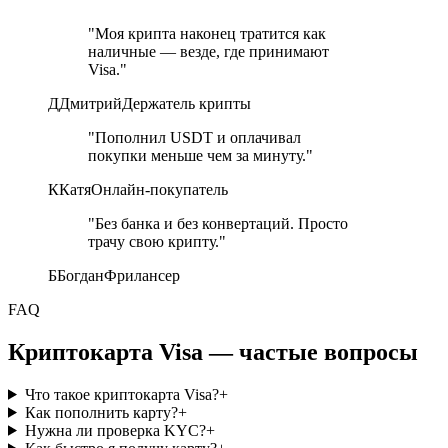
"Моя крипта наконец тратится как
наличные — везде, где принимают
Visa."
Д
Дмитрий
Держатель крипты
"Пополнил USDT и оплачивал
покупки меньше чем за минуту."
К
Катя
Онлайн-покупатель
"Без банка и без конвертаций. Просто
трачу свою крипту."
Б
Богдан
Фрилансер
FAQ
Криптокарта Visa — частые вопросы
Что такое криптокарта Visa?
+
Как пополнить карту?
+
Нужна ли проверка KYC?
+