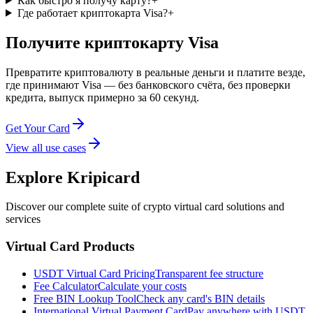
Как быстро я получу карту?
+
Где работает криптокарта Visa?
+
Получите криптокарту Visa
Превратите криптовалюту в реальные деньги и платите везде,
где принимают Visa — без банковского счёта, без проверки
кредита, выпуск примерно за 60 секунд.
Get Your Card
View all use cases
Explore Kripicard
Discover our complete suite of crypto virtual card solutions and
services
Virtual Card Products
USDT Virtual Card Pricing
Transparent fee structure
Fee Calculator
Calculate your costs
Free BIN Lookup Tool
Check any card's BIN details
International Virtual Payment Card
Pay anywhere with USDT