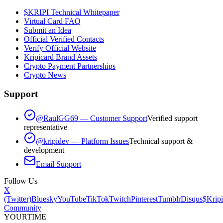
$KRIPI Technical Whitepaper
Virtual Card FAQ
Submit an Idea
Official Verified Contacts
Verify Official Website
Kripicard Brand Assets
Crypto Payment Partnerships
Crypto News
Support
@RaulGG69 — Customer Support
Verified support
representative
@kripidev — Platform Issues
Technical support &
development
Email Support
Follow Us
X
(Twitter)
Bluesky
YouTube
TikTok
Twitch
Pinterest
Tumblr
Disqus
$Kripi
Community
YOUR
TIME