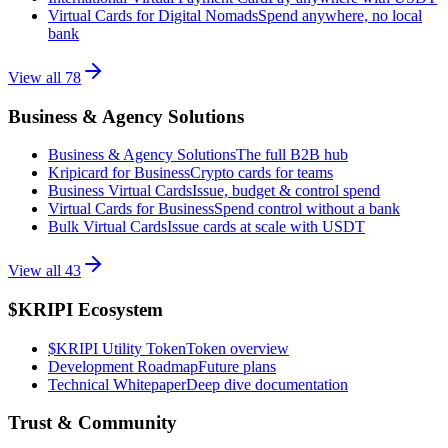
Virtual Cards for Digital Nomads
Spend anywhere, no local
bank
View all
78
Business & Agency Solutions
Business & Agency Solutions
The full B2B hub
Kripicard for Business
Crypto cards for teams
Business Virtual Cards
Issue, budget & control spend
Virtual Cards for Business
Spend control without a bank
Bulk Virtual Cards
Issue cards at scale with USDT
View all
43
$KRIPI Ecosystem
$KRIPI Utility Token
Token overview
Development Roadmap
Future plans
Technical Whitepaper
Deep dive documentation
Trust & Community